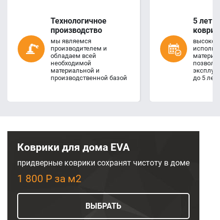
Технологичное
5 лет 
производство
коврик
мы являемся
высокое 
производителем и
использ
обладаем всей
материал
необходимой
позволя
материальной и
эксплуа
производственной базой
до 5 лет
Коврики для дома EVA
придверные коврики сохранят чистоту в доме
1 800 Р за м2
ВЫБРАТЬ