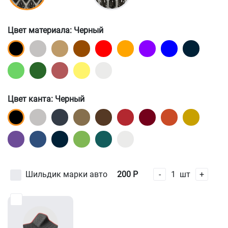
Цвет материала
: Черный
Цвет канта
: Черный
Шильдик марки авто
200
Р
-
1
шт
+