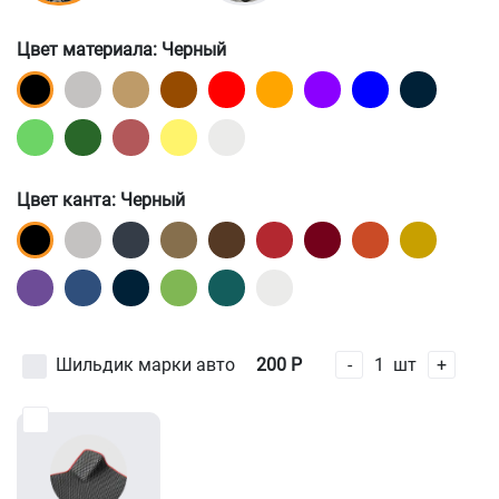
Цвет материала
: Черный
Цвет канта
: Черный
Шильдик марки авто
200
Р
-
1
шт
+