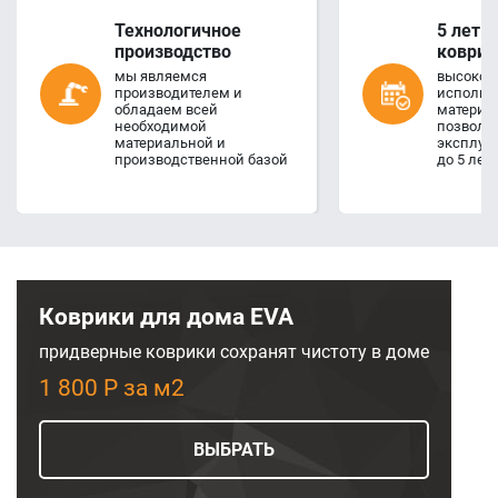
Технологичное
5 лет 
производство
коврик
мы являемся
высокое 
производителем и
использ
обладаем всей
материал
необходимой
позволя
материальной и
эксплуа
производственной базой
до 5 лет
Коврики для дома EVA
придверные коврики сохранят чистоту в доме
1 800 Р за м2
ВЫБРАТЬ