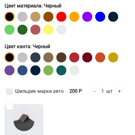
Цвет материала
: Черный
Цвет канта
: Черный
Шильдик марки авто
200
Р
-
1
шт
+