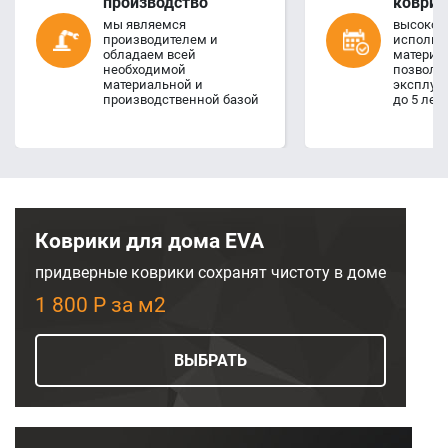
производство
коврик
мы являемся
высокое 
производителем и
использ
обладаем всей
материал
необходимой
позволя
материальной и
эксплуа
производственной базой
до 5 лет
Коврики для дома EVA
придверные коврики сохранят чистоту в доме
1 800 Р за м2
ВЫБРАТЬ