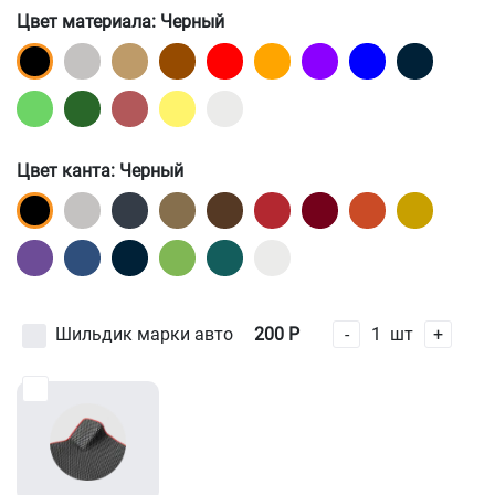
Цвет материала
: Черный
Цвет канта
: Черный
Шильдик марки авто
200
Р
-
1
шт
+