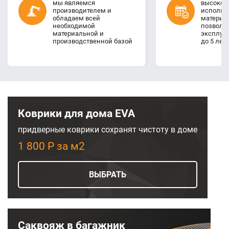
мы являемся
высокое 
производителем и
использ
обладаем всей
материал
необходимой
позволя
материальной и
эксплуа
производственной базой
до 5 лет
Коврики для дома EVA
придверные коврики сохранят чистоту в доме
1 800 Р за м2
ВЫБРАТЬ
Саквояж в багажник