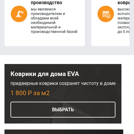
производство
коврик
мы являемся
высокое 
производителем и
использ
обладаем всей
материал
необходимой
позволя
материальной и
эксплуа
производственной базой
до 5 лет
Коврики для дома EVA
придверные коврики сохранят чистоту в доме
1 800 Р за м2
ВЫБРАТЬ