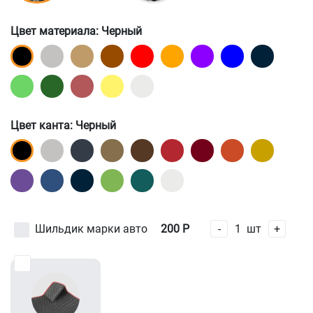
Цвет материала
: Черный
Цвет канта
: Черный
Шильдик марки авто
200
Р
-
1
шт
+