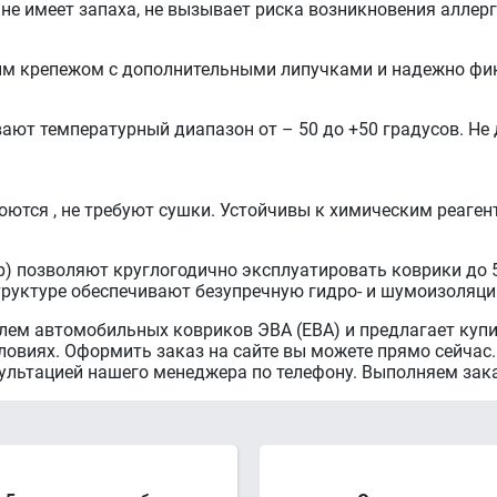
 не имеет запаха, не вызывает риска возникновения аллер
ым крепежом с дополнительными липучками и надежно фик
ют температурный диапазон от – 50 до +50 градусов. Не д
оются , не требуют сушки. Устойчивы к химическим реаген
р) позволяют круглогодично эксплуатировать коврики до 5 
труктуре обеспечивают безупречную гидро- и шумоизоляци
лем автомобильных ковриков ЭВА (ЕВА) и предлагает куп
овиях. Оформить заказ на сайте вы можете прямо сейчас.
сультацией нашего менеджера по телефону. Выполняем за