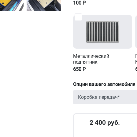
100
Р
Металлический
подпятник
650
Р
Опции вашего автомобиля
2 400
руб.