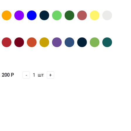
200
Р
-
1
шт
+