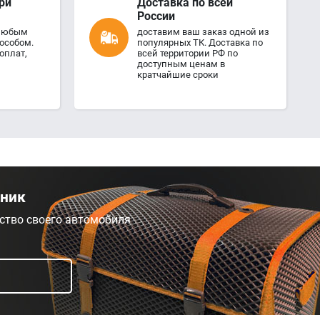
ри
Доставка по всей
России
 любым
доставим ваш заказ одной из
особом.
популярных ТК. Доставка по
оплат,
всей территории РФ по
доступным ценам в
кратчайшие сроки
жник
ство своего автомобиля