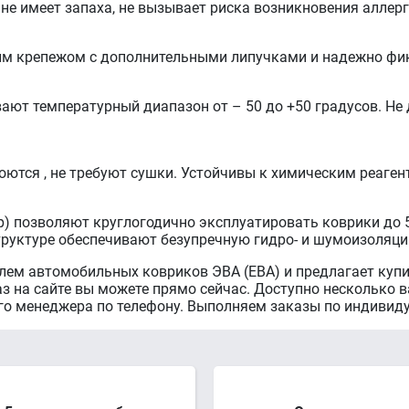
 не имеет запаха, не вызывает риска возникновения аллер
ым крепежом с дополнительными липучками и надежно фик
ют температурный диапазон от – 50 до +50 градусов. Не д
оются , не требуют сушки. Устойчивы к химическим реаген
р) позволяют круглогодично эксплуатировать коврики до 5 
труктуре обеспечивают безупречную гидро- и шумоизоляци
ем автомобильных ковриков ЭВА (ЕВА) и предлагает купит
 на сайте вы можете прямо сейчас. Доступно несколько в
го менеджера по телефону. Выполняем заказы по индиви