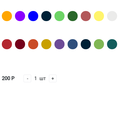
200
Р
-
1
шт
+