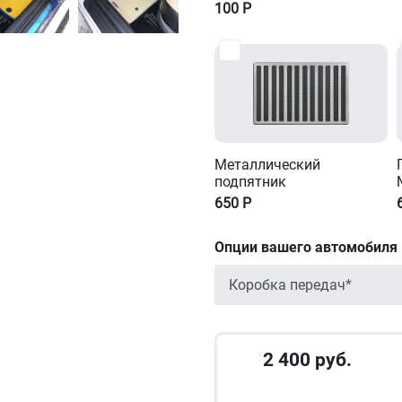
100
Р
Металлический
подпятник
650
Р
Опции вашего автомобиля
2 400
руб.