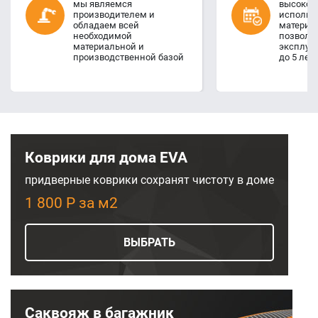
мы являемся
высокое 
производителем и
использ
обладаем всей
материал
необходимой
позволя
материальной и
эксплуа
производственной базой
до 5 лет
Коврики для дома EVA
придверные коврики сохранят чистоту в доме
1 800 Р за м2
ВЫБРАТЬ
Саквояж в багажник