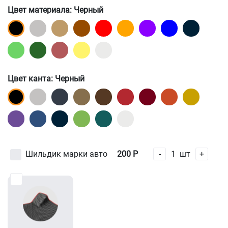
Цвет материала
: Черный
Цвет канта
: Черный
Шильдик марки авто
200
Р
-
1
шт
+