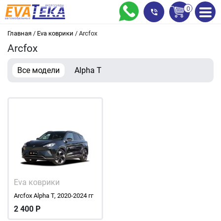
0
Главная
/
Eva коврики
/
Arcfox
Arcfox
Все модели
Alpha T
Eva коврики
Arcfox Alpha T, 2020-2024 гг
2 400
Р