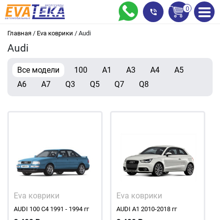
0
Главная
/
Eva коврики
/
Audi
Audi
Все модели
100
A1
A3
A4
A5
A6
A7
Q3
Q5
Q7
Q8
Eva коврики
Eva коврики
AUDI 100 C4 1991 - 1994 гг
AUDI A1 2010-2018 гг