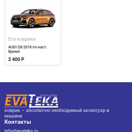
Eva коврики
AUDI Q8 2018 по наст.
Время
2 400
Р
коврик – абсолютно необходимый аксессуар в
машине
Контакты
info@evateka.ru