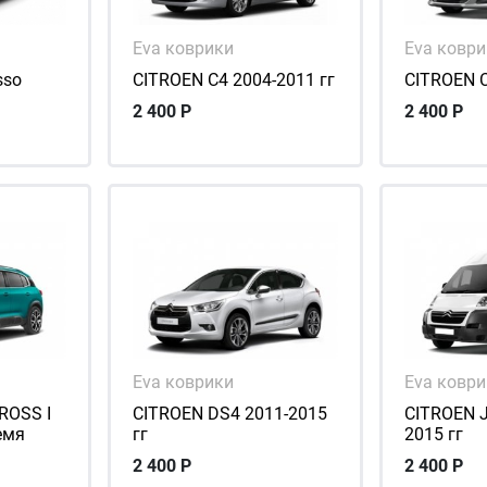
Eva коврики
Eva ковр
sso
CITROEN C4 2004-2011 гг
CITROEN C
2 400
Р
2 400
Р
Eva коврики
Eva ковр
ROSS I
CITROEN DS4 2011-2015
CITROEN J
емя
гг
2015 гг
2 400
Р
2 400
Р