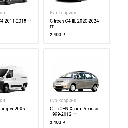
ики
Eva коврики
4 2011-2018 гг
Citroen C4 III, 2020-2024
гг
2 400
Р
ики
Eva коврики
umper 2006-
CITROEN Xsara Picasso
1999-2012 гг
2 400
Р