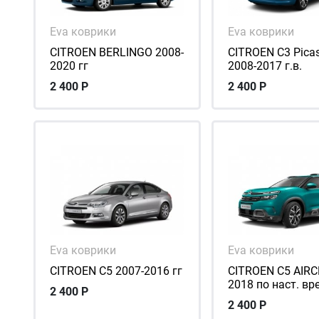
Eva коврики
Eva коврики
CITROEN BERLINGO 2008-
CITROEN C3 Pica
2020 гг
2008-2017 г.в.
2 400
Р
2 400
Р
Eva коврики
Eva коврики
CITROEN C5 2007-2016 гг
CITROEN C5 AIRC
2018 по наст. вр
2 400
Р
2 400
Р