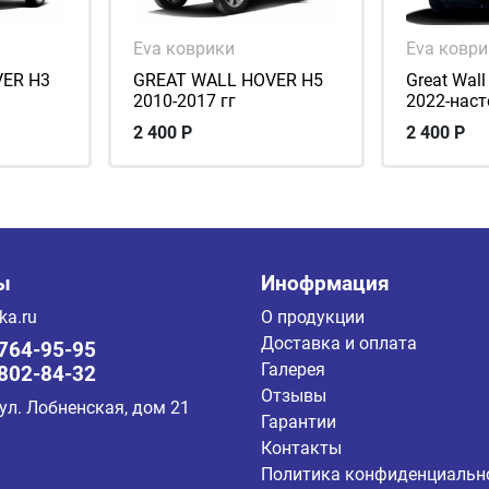
Eva коврики
Eva ковр
VER Н3
GREAT WALL HOVER Н5
Great Wall
2010-2017 гг
2022-нас
2 400
Р
2 400
Р
ы
Инофрмация
ka.ru
О продукции
Доставка и оплата
 764-95-95
Галерея
 802-84-32
Отзывы
 ул. Лобненская, дом 21
Гарантии
Контакты
Политика конфиденциальн