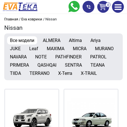
0
Главная
/
Eva коврики
/
Nissan
Nissan
Все модели
ALMERA
Altima
Ariya
JUKE
Leaf
MAXIMA
MICRA
MURANO
NAVARA
NOTE
PATHFINDER
PATROL
PRIMERA
QASHQAI
SENTRA
TEANA
TIIDA
TЕRRANO
X-Terra
X-TRAIL