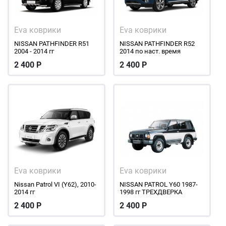
Eva коврики
Eva коврики
NISSAN PATHFINDER R51
NISSAN PATHFINDER R52
2004 - 2014 гг
2014 по наст. время
2 400
Р
2 400
Р
Eva коврики
Eva коврики
Nissan Patrol VI (Y62), 2010-
NISSAN PATROL Y60 1987-
2014 гг
1998 гг ТРЕХДВЕРКА
2 400
Р
2 400
Р