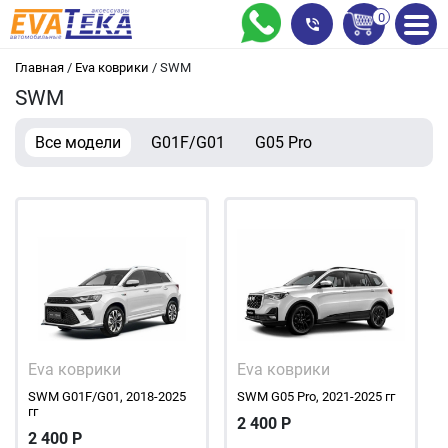
0
Главная
/
Eva коврики
/
SWM
SWM
Все модели
G01F/G01
G05 Pro
Eva коврики
Eva коврики
SWM G01F/G01, 2018-2025
SWM G05 Pro, 2021-2025 гг
гг
2 400
Р
2 400
Р