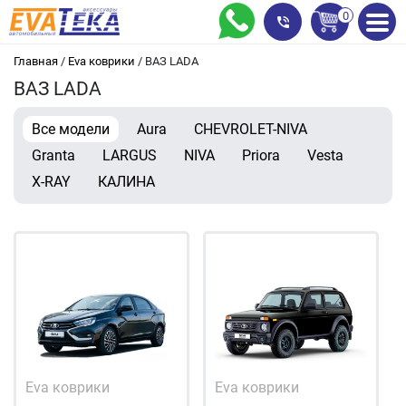
0
Главная
/
Eva коврики
/
ВАЗ LADA
ВАЗ LADA
Все модели
Aura
CHEVROLET-NIVA
Granta
LARGUS
NIVA
Priora
Vesta
X-RAY
КАЛИНА
Eva коврики
Eva коврики